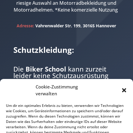
riesige Auswahl an Motorradbekleidung und
Motorradhelmen. *Keine komerzielle Nutzung
Adresse:
Vahrenwalder Str. 199, 30165 Hannover
Schutzkleidung:
Die
Biker School
kann zurzeit
leider keine Schutzausrüstung
zur verfügung stellen.
Cookie-Zustimmung
Bitte bringen Sie daher Ihre
verwalten
eigene Schutzausrüstung mit.
Um dir ein optimales Erlebnis zu bieten, verwenden wir Technologien
wie Cookies, um Geräteinformationen zu speichern und/oder darauf
•
Helm
zuzugreifen. Wenn du diesen Technologien zustimmst, können wir
Daten wie das Surfverhalten oder eindeutige IDs auf dieser Website
•
Motorradjacke mit Protectoren
verarbeiten. Wenn du deine Zustimmung nicht erteilst oder
•
Motorradhose mit Protectoren
zurückziehst, können bestimmte Merkmale und Funktionen