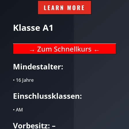
LEARN MORE
Klasse A1
→ Zum Schnellkurs
←
Mindestalter:
• 16 Jahre
Einschlussklassen:
• AM
Vorbesitz: –