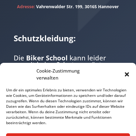
Adresse:
Vahrenwalder Str. 199, 30165 Hannover
Schutzkleidung:
Die
Biker School
kann leider
zurzeit keine Schutzausrüstung
zur verfügung stellen.
Cookie-Zustimmung
verwalten
Bitte bringen Sie daher Ihre
eigene Schutzausrüstung mit.
Um dir ein optimales Erlebnis zu bieten, verwenden wir Technologien
wie Cookies, um Geräteinformationen zu speichern und/oder darauf
zuzugreifen. Wenn du diesen Technologien zustimmst, können wir
•
Helm
Daten wie das Surfverhalten oder eindeutige IDs auf dieser Website
•
Motorradjacke mit Protectoren
verarbeiten. Wenn du deine Zustimmung nicht erteilst oder
zurückziehst, können bestimmte Merkmale und Funktionen
•
Motorradhose mit Protectoren
beeinträchtigt werden.
•
Motorradhandschuhe